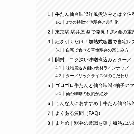
牛たん仙台味噌洋風煮込みとは？伯
3つの特徴で他駅弁と差別化
東京駅 駅弁屋 祭で発見！黒×金の
紐を引くだけ！加熱式容器で自宅レ
自宅で食べる革命駅弁の楽しみ方
開封！コク深い味噌煮込みとターメ
味噌煮込み側の食材ラインナップ
ターメリックライス側のこだわり
ゴロゴロ牛たんと仙台味噌×柚子の
仙台味噌の役割が絶妙
こんな人におすすめ｜牛たん仙台味
よくある質問（FAQ）
まとめ｜駅弁の常識を覆す加熱式の