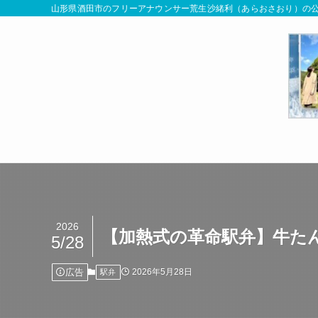
山形県酒田市のフリーアナウンサー荒生沙緒利（あらおさおり）の公
2026
【加熱式の革命駅弁】牛た
5/28
広告
2026年5月28日
駅弁