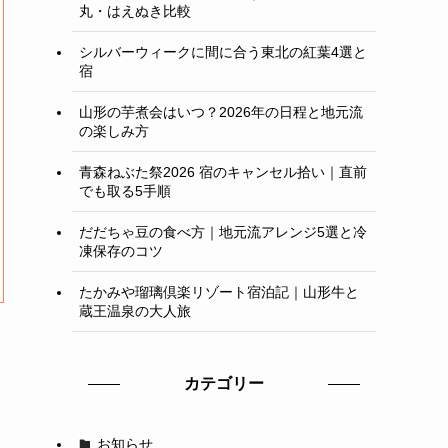
丸・はえぬき比較
シルバーウィークに間に合う東北の紅葉4選と
宿
山形の芋煮会はいつ？2026年の日程と地元流
の楽しみ方
青森ねぶた祭2026 宿のキャンセル拾い｜直前
でも取る5手順
だだちゃ豆の食べ方｜地元流アレンジ5選と冷
凍保存のコツ
たかみや瑠璃倶楽リゾート宿泊記｜山形牛と
蔵王温泉の大人旅
カテゴリー
お知らせ