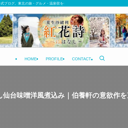
式ブログ。東北の旅・グルメ・温泉宿を発信しています | 紅花詩〜べにはなし〜
HOME
PROFILE
CONTACT
ん仙台味噌洋風煮込み｜伯養軒の意欲作を