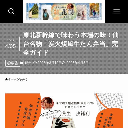
東北新幹線で味わう本場の味！仙
2026
台名物「炭火焼風牛たん弁当」完
4/05
全ガイド
広告
2025年3月19日
2026年4月5日
駅弁
ホーム
駅弁