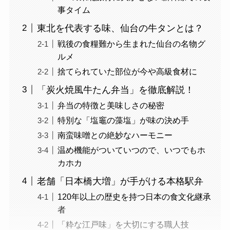
事タイム
東北を代表する味、仙台の牛タンとは？
戦後の食糧難から生まれた仙台の名物グ
ルメ
捨てられていた部位が今や高級食材に
「炭火焼風牛たん弁当」を徹底解説！
弁当の特徴と美味しさの秘密
特別な「塩竈の藻塩」が味の決め手
南蛮味噌との絶妙なハーモニー
温め機能がついていつので、いつでもホ
カホカ
老舗「日本橋大増」が手がける本格駅弁
120年以上の歴史を持つ日本の食文化継承
者
「粋な江戸味」を大切にする職人技