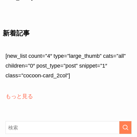
新着記事
[new_list count=”4″ type=”large_thumb” cats=”all”
children=”0″ post_type=”post” snippet=”1″
class=”cocoon-card_2col”]
もっと見る