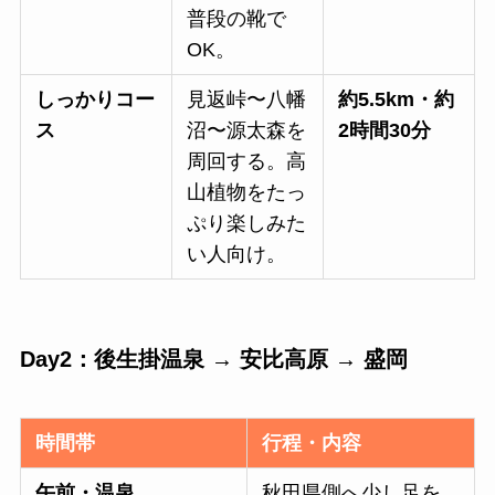
普段の靴で
OK。
しっかりコー
見返峠〜八幡
約5.5km・約
ス
沼〜源太森を
2時間30分
周回する。高
山植物をたっ
ぷり楽しみた
い人向け。
Day2：後生掛温泉 → 安比高原 → 盛岡
時間帯
行程・内容
午前・温泉
秋田県側へ少し足を