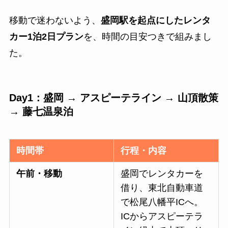
移動で迷わないよう、
盛岡駅を起点にしたレンタ
カー1泊2日プラン
を、時間の目安つきで組みまし
た。
Day1：盛岡 → アスピーテライン → 山頂散策
→ 藤七温泉泊
時間帯
行程・内容
午前・移動
盛岡でレンタカーを
借り、東北自動車道
で松尾八幡平ICへ。
ICからアスピーテラ