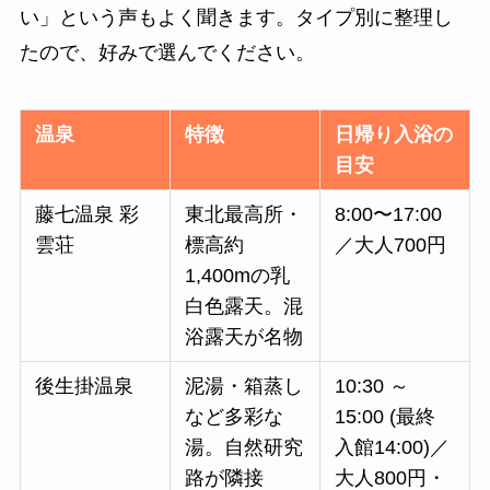
い」という声もよく聞きます。タイプ別に整理し
たので、好みで選んでください。
温泉
特徴
日帰り入浴の
目安
藤七温泉 彩
東北最高所・
8:00〜17:00
雲荘
標高約
／大人700円
1,400mの乳
白色露天。混
浴露天が名物
後生掛温泉
泥湯・箱蒸し
10:30 ～
など多彩な
15:00 (最終
湯。自然研究
入館14:00)／
路が隣接
大人800円・