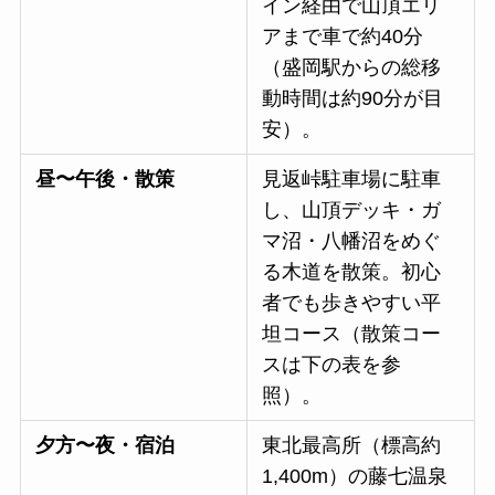
イン経由で山頂エリ
アまで車で約40分
（盛岡駅からの総移
動時間は約90分が目
安）。
昼〜午後・散策
見返峠駐車場に駐車
し、山頂デッキ・ガ
マ沼・八幡沼をめぐ
る木道を散策。初心
者でも歩きやすい平
坦コース（散策コー
スは下の表を参
照）。
夕方〜夜・宿泊
東北最高所（標高約
1,400m）の藤七温泉