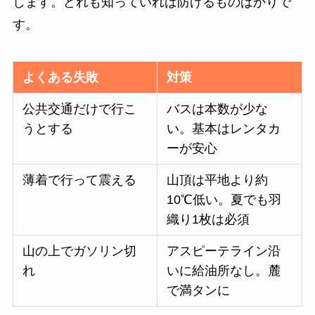
します。どれも知っていれば防げるものばかりで
す。
よくある失敗
対策
公共交通だけで行こ
バスは本数が少な
うとする
い。基本はレンタカ
ーが安心
薄着で行って震える
山頂は平地より約
10℃低い。夏でも羽
織り1枚は必須
山の上でガソリン切
アスピーテライン沿
れ
いに給油所なし。麓
で満タンに