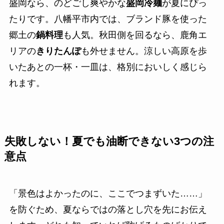
盛岡なら、のどごし爽やかな
盛岡冷麺
が夏にぴっ
たりです。八幡平市内では、ブランド豚を使った
郷土の
鍋料理
も人気。秋田側を回るなら、鹿角エ
リアの
きりたんぽ
も外せません。涼しい高原を歩
いたあとの一杯・一皿は、格別においしく感じら
れます。
失敗しない！夏でも油断できない3つの注
意点
「景色はよかったのに、ここでつまずいた……」
を防ぐため、夏ならではの落とし穴を先にお伝え