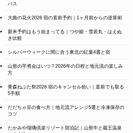
バス
大曲の花火2026 宿の直前予約｜1ヶ月前からの逆算術
新米予約はもう始まってる｜つや姫・雪若丸・はえぬ
き比較
シルバーウィークに間に合う東北の紅葉4選と宿
山形の芋煮会はいつ？2026年の日程と地元流の楽しみ
方
青森ねぶた祭2026 宿のキャンセル拾い｜直前でも取る
5手順
だだちゃ豆の食べ方｜地元流アレンジ5選と冷凍保存の
コツ
たかみや瑠璃倶楽リゾート宿泊記｜山形牛と蔵王温泉