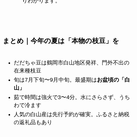
りわかります。
まとめ｜今年の夏は「本物の枝豆」を
だだちゃ豆は鶴岡市白山地区発祥、門外不出の
在来種枝豆
旬は7月下旬〜9月中旬。最盛期は
お盆頃の「白
山」
茹で時間は強火で3〜4分。水にさらさず、うち
わで冷ます
人気の白山産は先行予約が確実。ふるさと納税
の返礼品もあり