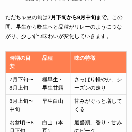
だだちゃ豆の旬は
7月下旬から9月中旬まで
。この
間、早生から晩生へと品種がリレーのようにつな
がり、少しずつ味わいが変化していきます。
時期の目
品種
味の特徴
安
7月下旬〜
極早生・
さっぱり軽やか。シ
8月上旬
早生甘露
ーズンの走り
8月上旬〜
早生白山
甘みがぐっと増して
中旬
くる
お盆頃〜8
白山（本
最盛期。香り・甘み
月下旬
豆）
のピーク