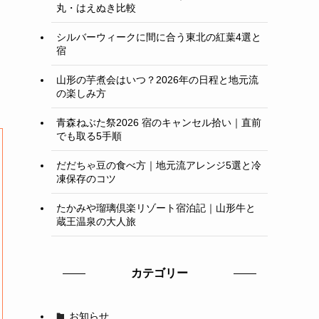
丸・はえぬき比較
シルバーウィークに間に合う東北の紅葉4選と
宿
山形の芋煮会はいつ？2026年の日程と地元流
の楽しみ方
青森ねぶた祭2026 宿のキャンセル拾い｜直前
でも取る5手順
だだちゃ豆の食べ方｜地元流アレンジ5選と冷
凍保存のコツ
たかみや瑠璃倶楽リゾート宿泊記｜山形牛と
蔵王温泉の大人旅
カテゴリー
お知らせ