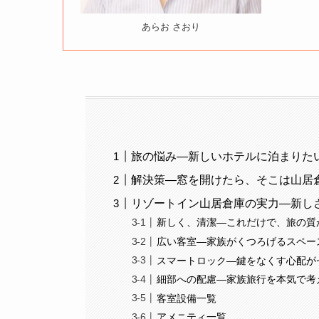
あらお さおり
旅の悩み—新しいホテルに泊まりた
解決策—窓を開けたら、そこは山居
リゾートイン山居倉庫の実力—新し
新しく、清潔—これだけで、旅の質
広い客室—家族がくつろげるスペー
スマートロック—鍵をなくす心配が
細部への配慮—家族旅行を本気で考
客室設備一覧
アメニティ一覧